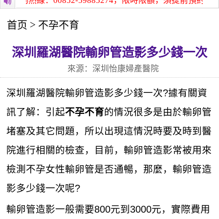
咨詢熱線：00852-59885274，限時限額，須提前預約！
深
首页
>
不孕不育
深圳羅湖醫院輸卵管造影多少錢一次
來源：深圳怡康婦產醫院
深圳羅湖醫院輸卵管造影多少錢一次?據有關資
訊了解：引起
的情況很多是由於輸卵管
不孕不育
堵塞及其它問題，所以出現這情況時要及時到醫
院進行相關的檢查，目前，輸卵管造影常被用來
檢測不孕女性輸卵管是否通暢，那麼，輸卵管造
影多少錢一次呢?
輸卵管造影一般需要800元到3000元，實際費用