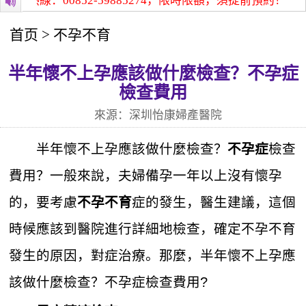
熱線：00852-59885274，限時限額，須提前預約！
深圳怡
首页
>
不孕不育
半年懷不上孕應該做什麼檢查？不孕症
檢查費用
來源：深圳怡康婦產醫院
半年懷不上孕應該做什麼檢查？
檢查
不孕症
費用？一般來說，夫婦備孕一年以上沒有懷孕
的，要考慮
症的發生，醫生建議，這個
不孕不育
時候應該到醫院進行詳細地檢查，確定不孕不育
發生的原因，對症治療。那麼，半年懷不上孕應
該做什麼檢查？不孕症檢查費用?