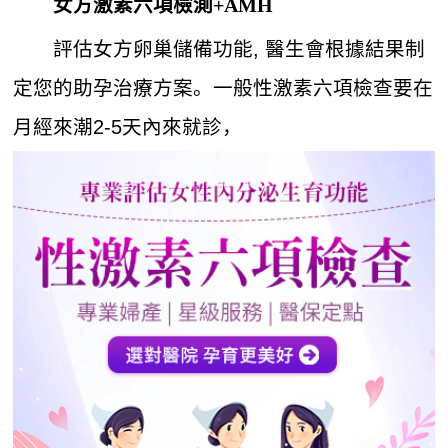
女方激素六項檢測+AMH
評估女方卵巢儲備功能, 醫生會根據結果制
定您的助孕治療方案。一般性激素六項檢查要在
月經來潮2-5天內來就診，