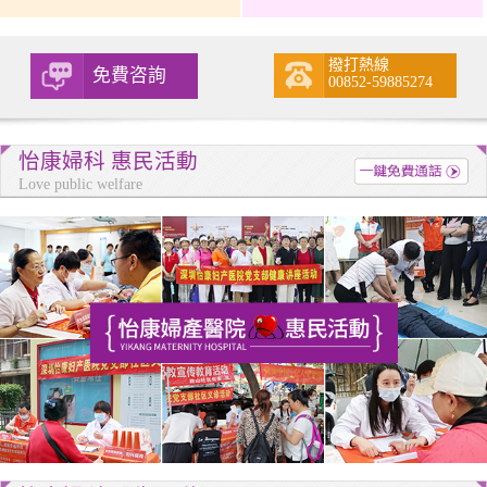
撥打熱線
免費咨詢
00852-59885274
怡康婦科 惠民活動
Love public welfare