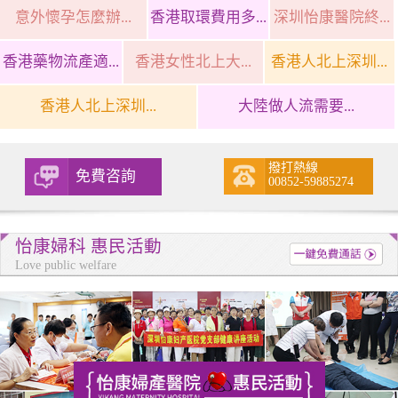
意外懷孕怎麼辦...
香港取環費用多...
深圳怡康醫院終...
香港藥物流產適...
香港女性北上大...
香港人北上深圳...
香港人北上深圳...
大陸做人流需要...
撥打熱線
免費咨詢
00852-59885274
怡康婦科 惠民活動
Love public welfare