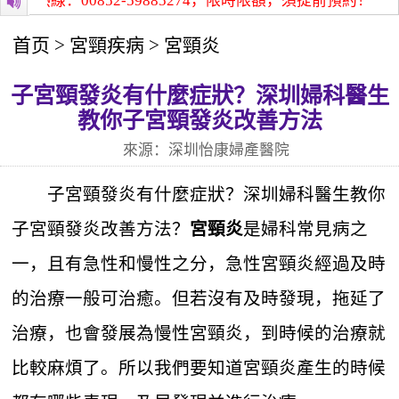
熱線：00852-59885274，限時限額，須提前預約！
深圳怡
首页
>
宮頸疾病
>
宮頸炎
子宮頸發炎有什麼症狀？深圳婦科醫生
教你子宮頸發炎改善方法
來源：深圳怡康婦產醫院
子宮頸發炎有什麼症狀？深圳婦科醫生教你
子宮頸發炎改善方法？
是婦科常見病之
宮頸炎
一，且有急性和慢性之分，急性宮頸炎經過及時
的治療一般可治癒。但若沒有及時發現，拖延了
治療，也會發展為慢性宮頸炎，到時候的治療就
比較麻煩了。所以我們要知道宮頸炎產生的時候