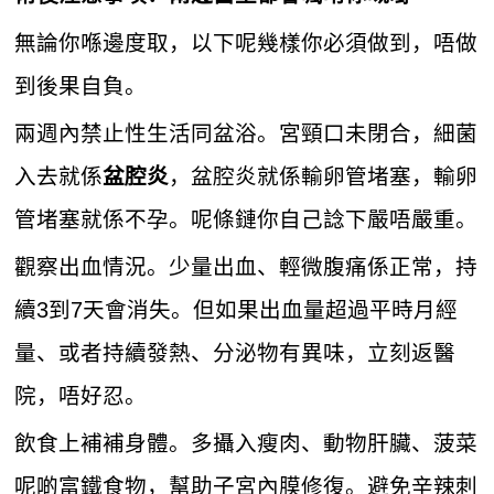
無論你喺邊度取，以下呢幾樣你必須做到，唔做
到後果自負。
兩週內禁止性生活同盆浴。宮頸口未閉合，細菌
入去就係
，盆腔炎就係輸卵管堵塞，輸卵
盆腔炎
管堵塞就係不孕。呢條鏈你自己諗下嚴唔嚴重。
觀察出血情況。少量出血、輕微腹痛係正常，持
續3到7天會消失。但如果出血量超過平時月經
量、或者持續發熱、分泌物有異味，立刻返醫
院，唔好忍。
飲食上補補身體。多攝入瘦肉、動物肝臟、菠菜
呢啲富鐵食物，幫助子宮內膜修復。避免辛辣刺