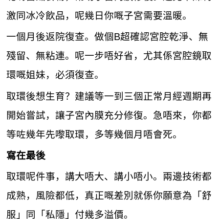
激同冰冷飲品，呢幾日你嘅子宮需要溫暖。
一個月後返院復查。做個B超確認宮腔乾淨、無
殘留、無粘連。呢一步唔好省，尤其係宮腔鏡取
環嘅姐妹，必須復查。
取環後想生育？建議等一到三個正常月經週期再
開始嘗試，讓子宮內膜充分修復。急唔來，你都
等咗幾年先嚟取環，多等幾個月唔會死。
寫在最後
取環呢件事，講大唔大、講小唔小。兩邊技術都
成熟，風險都低，真正嘅差別就係你願意為「舒
服」同「私隱」付幾多溢價。