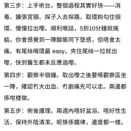
第三步：上手術台。整個過程其實好快——消
毒、擴張宮頸、探子入去探路、取環鈎勾住個
環、慢慢拉出嚟。順利嘅話，5到10分鐘就搞
掂。你會感覺到一陣酸脹同下墜感，但唔會太
痛。有尾絲嘅環最 easy，夾住尾絲一拉就出
嚟，快到醫生都未反應過嚟。
第四步：觀察半個鐘。取出嚟之後要喺觀察區坐
一陣，確認冇大出血、冇劇痛先可以走。兩邊都
係咁樣做。
第五步：術後護理。兩週內唔好盆浴、唔好性生
活、保持外陰清潔。呢條係鐵律，邊度都一樣。