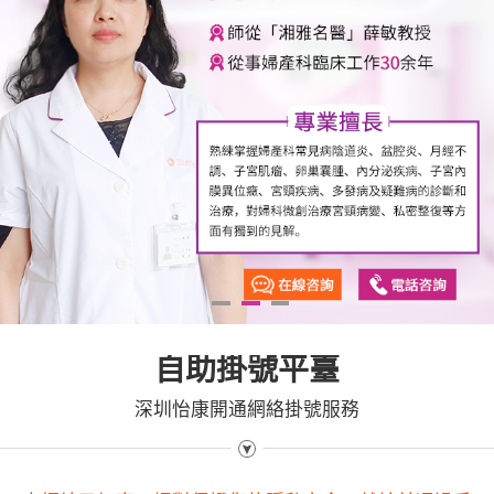
1
2
3
自助掛號平臺
深圳怡康開通網絡掛號服務