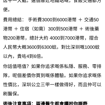
店平一大截。選個靠近地鐵站嘅，食飯交通都方
便。
費用總結： 手術費3000到6000港幣 ＋ 交通50
港幣 ＋ 住宿（如需）300到500港幣 ＋ 術後藥
物200港幣，總計大約 4000到7000港幣，摺合
人民幣大概3600到6300蚊。對比深圳嘅1000蚊
以內，貴咗4到6倍。
你話值唔值？如果你追求嘅係私隱、服務、零排
隊，呢個差價你買到嘅係體驗。如果你追求嘅係
性價比，深圳公立三甲一樣做得好，而且仲可以
刷醫保。
術後注意事項：兩邊醫生都會囑咐你嘅嘢