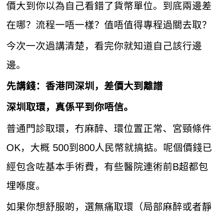
價大到你以為自己看錯了貨幣單位。到底兩邊差
在哪？流程一唔一樣？值唔值得專程過關去取？
今次一次過講清楚，看完你就知道自己該行邊
邊。
先講錢：香港同深圳，差價大到離譜
深圳取環，真係平到你唔信。
普通門診取環，冇麻醉、環位置正常、宮頸條件
OK，大概 500到800人民幣就搞掂。呢個價錢已
經包含咗基本手術費，有些醫院連術前B超都包
埋喺度。
如果你想舒服啲，選無痛取環（局部麻醉或者靜