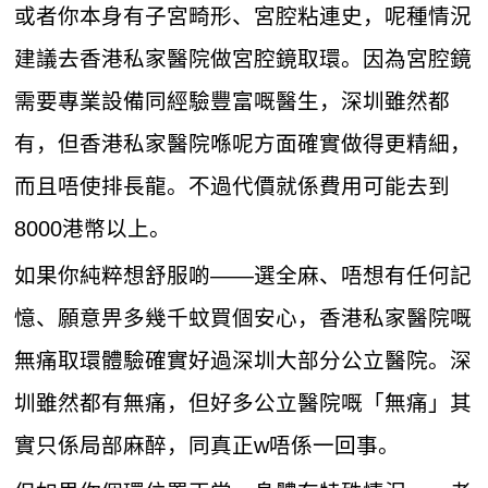
或者你本身有子宮畸形、宮腔粘連史，呢種情況
建議去香港私家醫院做宮腔鏡取環。因為宮腔鏡
需要專業設備同經驗豐富嘅醫生，深圳雖然都
有，但香港私家醫院喺呢方面確實做得更精細，
而且唔使排長龍。不過代價就係費用可能去到
8000港幣以上。
如果你純粹想舒服啲——選全麻、唔想有任何記
憶、願意畀多幾千蚊買個安心，香港私家醫院嘅
無痛取環體驗確實好過深圳大部分公立醫院。深
圳雖然都有無痛，但好多公立醫院嘅「無痛」其
實只係局部麻醉，同真正w唔係一回事。