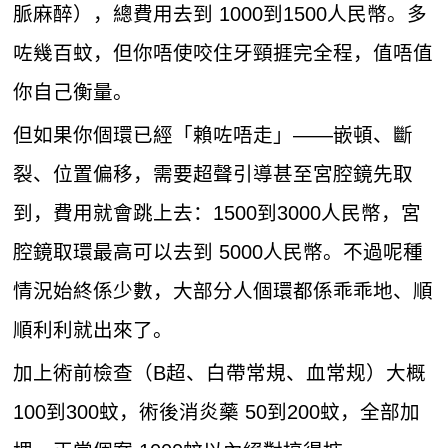
脈麻醉），總費用去到 1000到1500人民幣。多
咗幾百蚊，但你唔使咬住牙頸捱完全程，值唔值
你自己衡量。
但如果你個環已經「賴咗唔走」——嵌頓、斷
裂、位置偏移，需要超聲引導甚至宮腔鏡先取
到，費用就會跳上去：1500到3000人民幣，宮
腔鏡取環最高可以去到 5000人民幣。不過呢種
情況始終係少數，大部分人個環都係乖乖地、順
順利利就出來了。
加上術前檢查（B超、白帶常規、血常规）大概
100到300蚊，術後消炎藥 50到200蚊，全部加