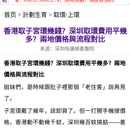
熱線：00852-59885274，限時限額，須提前預約！
深圳怡
首页
>
計劃生育
>
取環/上環
香港取子宮環幾錢？深圳取環費用平幾
多？兩地價格與流程對比
來源：深圳怡康婦產醫院
香港取子宮環幾錢？深圳
取環
費用平幾多？兩地
價格與流程對比
姐妹們，是時候跟肚子裡那個「老住客」說再見
了。
子宮環戴了幾年，該卸貨了。但一打開手機搜價
格，香港動不動幾千蚊，深圳幾百蚊搞掂——差