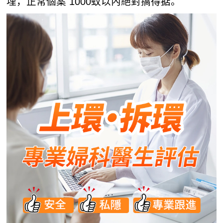
埋，正常個案 1000蚊以內絕對搞得掂。