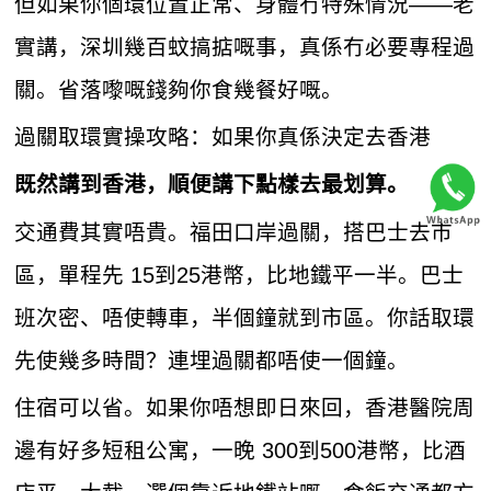
但如果你個環位置正常、身體冇特殊情況——老
實講，深圳幾百蚊搞掂嘅事，真係冇必要專程過
關。省落嚟嘅錢夠你食幾餐好嘅。
過關取環實操攻略：如果你真係決定去香港
既然講到香港，順便講下點樣去最划算。
交通費其實唔貴。福田口岸過關，搭巴士去市
區，單程先 15到25港幣，比地鐵平一半。巴士
班次密、唔使轉車，半個鐘就到市區。你話取環
先使幾多時間？連埋過關都唔使一個鐘。
住宿可以省。如果你唔想即日來回，香港醫院周
邊有好多短租公寓，一晚 300到500港幣，比酒