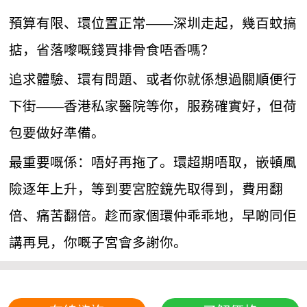
預算有限、環位置正常——深圳走起，幾百蚊搞
掂，省落嚟嘅錢買排骨食唔香嗎？
追求體驗、環有問題、或者你就係想過關順便行
下街——香港私家醫院等你，服務確實好，但荷
包要做好準備。
最重要嘅係：唔好再拖了。環超期唔取，嵌頓風
險逐年上升，等到要宮腔鏡先取得到，費用翻
倍、痛苦翻倍。趁而家個環仲乖乖地，早啲同佢
講再見，你嘅子宮會多謝你。