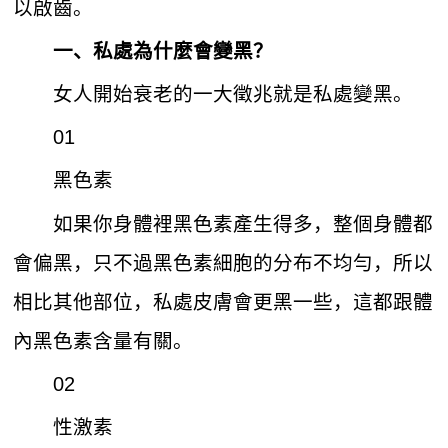
以啟齒。
一、私處為什麼會變黑？
女人開始衰老的一大徵兆就是私處變黑。
01
黑色素
如果你身體裡黑色素產生得多，整個身體都
會偏黑，只不過黑色素細胞的分布不均勻，所以
相比其他部位，私處皮膚會更黑一些，這都跟體
內黑色素含量有關。
02
性激素