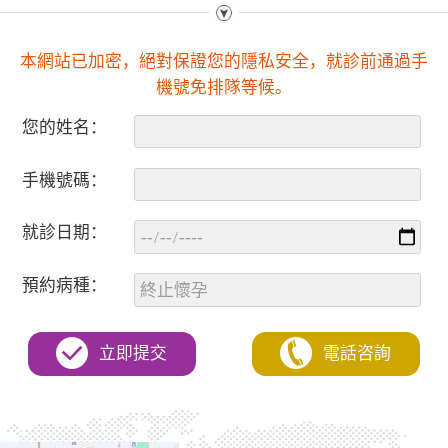
本網站已加密，絕對保證您的隱私安全，就診前通過手
機號免排隊等候。
您的姓名：
手機號碼：
就診日期：
預約病種：
立即提交
電話咨詢