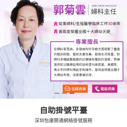
1
2
3
自助掛號平臺
深圳怡康開通網絡掛號服務