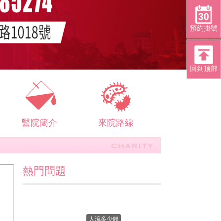
預約掛號
回到顶部
醫院簡介
來院路線
熱門問題
人流多少錢