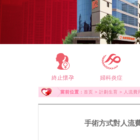
終止懷孕
婦科炎症
當前位置：
首页
>
計劃生育
>
人流費
手術方式對人流