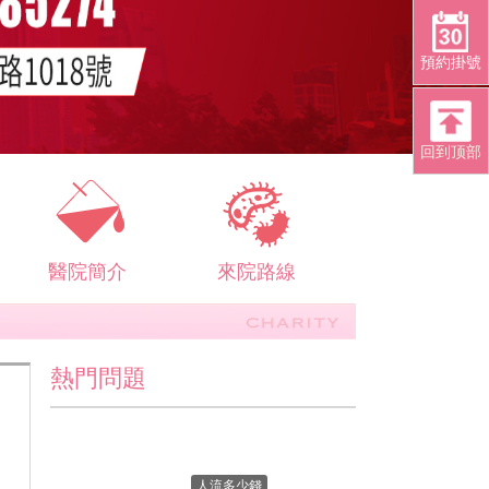
預約掛號
回到顶部
醫院簡介
來院路線
熱門問題
人流多少錢