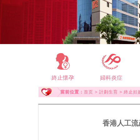
終止懷孕
婦科炎症
當前位置：
首页
>
計劃生育
>
終止妊
香港人工流