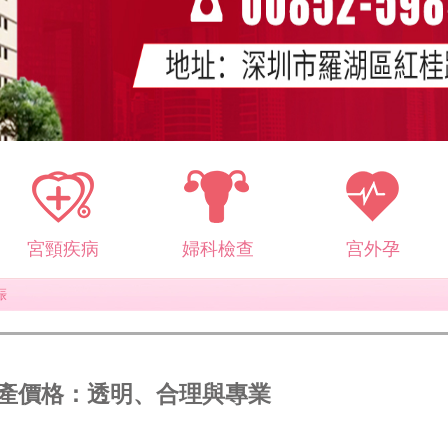
宮頸疾病
婦科檢查
宫外孕
娠
產價格：透明、合理與專業