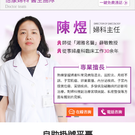
怡康婦科 醫生團隊
Doctor team
1
2
3
自助掛號平臺