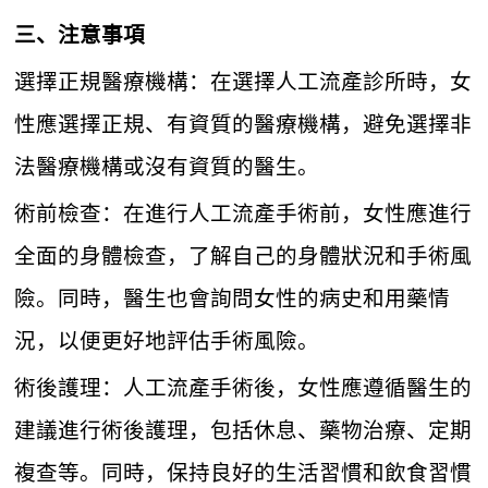
三、注意事項
選擇正規醫療機構：在選擇人工流產診所時，女
性應選擇正規、有資質的醫療機構，避免選擇非
法醫療機構或沒有資質的醫生。
術前檢查：在進行人工流產手術前，女性應進行
全面的身體檢查，了解自己的身體狀況和手術風
險。同時，醫生也會詢問女性的病史和用藥情
況，以便更好地評估手術風險。
術後護理：人工流產手術後，女性應遵循醫生的
建議進行術後護理，包括休息、藥物治療、定期
複查等。同時，保持良好的生活習慣和飲食習慣