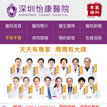
醫院首頁
醫院簡介
醫生團隊
醫院新聞
不孕不育
來院路線
預約掛號
在線咨詢
1
2