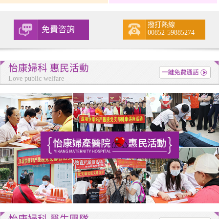
撥打熱線
免費咨詢
00852-59885274
怡康婦科 惠民活動
Love public welfare