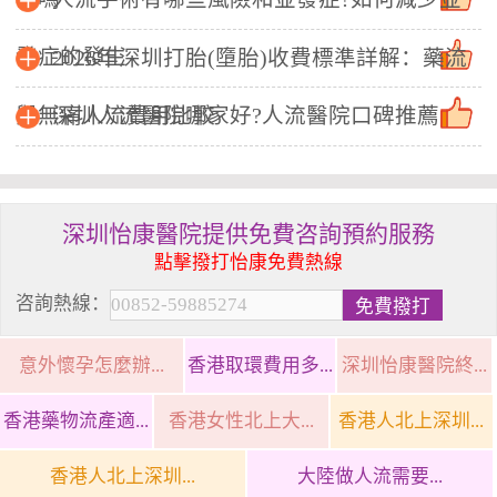
發症的發生
2026年深圳打胎(墮胎)收費標準詳解：藥流
與無痛人流費用比較
深圳人流醫院哪家好?人流醫院口碑推薦
深圳怡康醫院提供免費咨詢預約服務
點擊撥打怡康免費熱線
咨詢熱線：
意外懷孕怎麼辦...
香港取環費用多...
深圳怡康醫院終...
香港藥物流產適...
香港女性北上大...
香港人北上深圳...
香港人北上深圳...
大陸做人流需要...