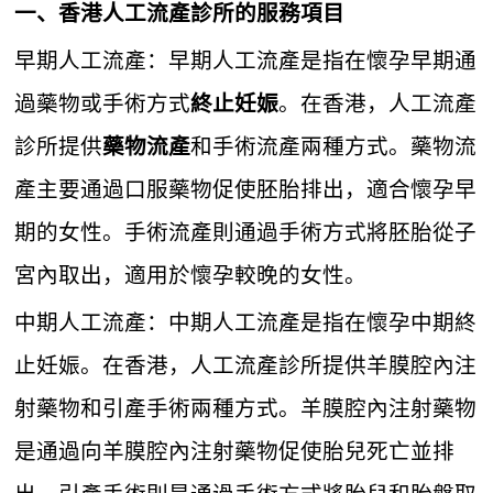
一、香港人工流產診所的服務項目
早期人工流產：早期人工流產是指在懷孕早期通
過藥物或手術方式
。在香港，人工流產
終止妊娠
診所提供
和手術流產兩種方式。藥物流
藥物流產
產主要通過口服藥物促使胚胎排出，適合懷孕早
期的女性。手術流產則通過手術方式將胚胎從子
宮內取出，適用於懷孕較晚的女性。
中期人工流產：中期人工流產是指在懷孕中期終
止妊娠。在香港，人工流產診所提供羊膜腔內注
射藥物和引產手術兩種方式。羊膜腔內注射藥物
是通過向羊膜腔內注射藥物促使胎兒死亡並排