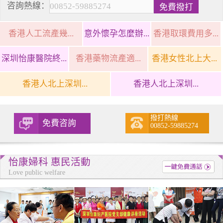
咨詢熱線：
香港人工流產幾...
意外懷孕怎麼辦...
香港取環費用多...
深圳怡康醫院終...
香港藥物流產適...
香港女性北上大...
香港人北上深圳...
香港人北上深圳...
撥打熱線
免費咨詢
00852-59885274
怡康婦科 惠民活動
Love public welfare