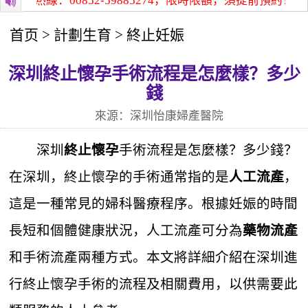
詢熱線：00852-59885274，限時限額，須提前預約！
深圳
首页
>
計劃生育
>
終止妊娠
深圳終止懷孕手術流程是怎麼樣？多少
錢
來源：深圳怡康婦產醫院
深圳
手術流程是怎麼樣？多少錢？
終止懷孕
在深圳，終止懷孕的手術通常指的是
，
人工流產
這是一種常見的婦科醫療程序。根據妊娠的時間
長短和個體健康狀況，人工流產可分為
藥物流產
和手術流產兩種方式。本文將詳細介紹在深圳進
行終止懷孕手術的流程及相關費用，以供需要此