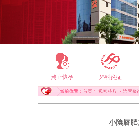
終止懷孕
婦科炎症
當前位置：
首页
>
私密整形
>
陰唇修
小陰唇肥