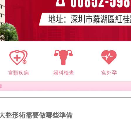
宮頸疾病
婦科檢查
宫外孕
復
大整形術需要做哪些準備