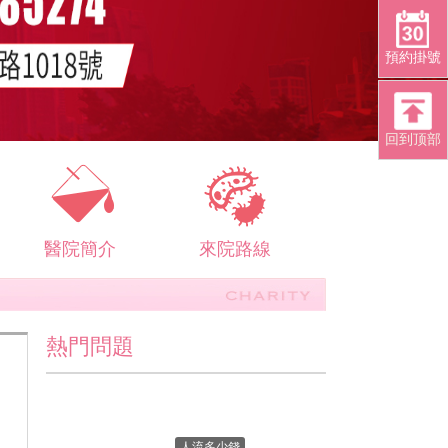
預約掛號
回到顶部
醫院簡介
來院路線
熱門問題
人流多少錢