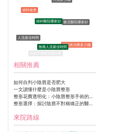
婦科檢查
婦科醫院哪家好
藥流醫院哪家好
人流最佳時間
無痛人流最佳時間
宮頸炎治療多少錢
月經不調是怎麽回事
相關推薦
如何自判小陰唇是否肥大
一文讀懂什麼是小陰唇整形
整形花費透明化：小陰唇整形手術的...
整形選擇：探討陰唇不對稱矯正的醫...
來院路線