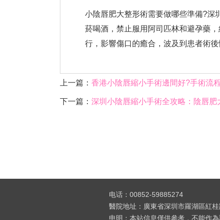
小陰唇肥大整形術需要做哪些準備?深
菸喝酒，禁止服用阿司匹林和避孕藥，
行，影響傷口的癒合，波及到患者術後
上一篇：
香港小陰唇縮小手術邊間好?手術流
下一篇：
深圳小陰唇縮小手術全攻略：陰唇肥
电话：00852-59885274
醫院地址：廣東省深圳市羅湖區紅桂路
申明：本站信息僅供參考，不能作為