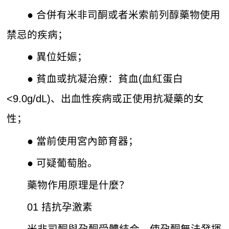
● 合併有米非司酮或者米索前列醇藥物使用
禁忌的疾病；
● 異位妊娠；
● 貧血或抗凝治療：貧血(血紅蛋白
<9.0g/dL)、出血性疾病或正使用抗凝藥的女
性；
● 當前使用宮內節育器；
● 可疑葡萄胎。
藥物作用原理是什麼？
01 拮抗孕激素