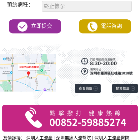
預約病種：
立即提交
電話咨詢
友情鏈接：
深圳人工流產
|
深圳無痛人流醫院
|
深圳人工流產醫院
|