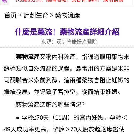
852-59885274，限時限額，須提前預約！
深圳怡康醫院咨詢
首页
>
計劃生育
>
藥物流產
什麼是藥流！藥物流產詳細介紹
來源：深圳怡康婦產醫院
又稱內科流產，指通過服用藥物來
藥物流產
誘導類似自然流產的過程。最常用的方案是米非
司酮聯合米索前列醇，這兩種藥物會阻止妊娠的
繼續發展，並導致子宮排空，從而結束妊娠。
藥物流產適應於哪些情況？
● 孕齡≤70天（11周）的宮內妊娠。孕齡＜
49天成功率更高，孕齡＞70天屬於超適應證使