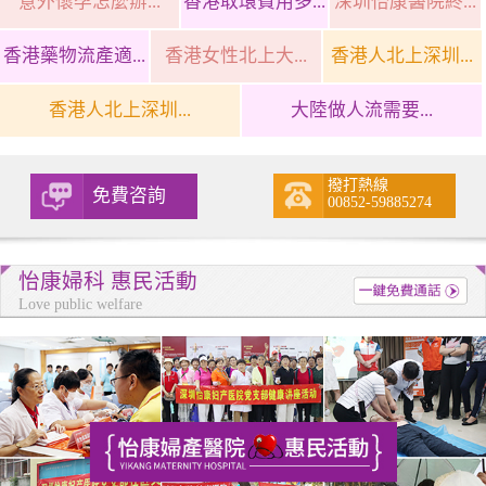
意外懷孕怎麼辦...
香港取環費用多...
深圳怡康醫院終...
香港藥物流產適...
香港女性北上大...
香港人北上深圳...
香港人北上深圳...
大陸做人流需要...
撥打熱線
免費咨詢
00852-59885274
怡康婦科 惠民活動
Love public welfare