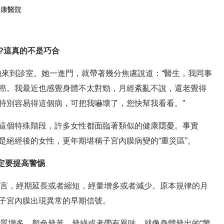
怡康醫院
在線預約
預約掛號
這真的不是巧合
來到診室。她一進門，就帶著幾分焦慮說道：“醫生，我同事
癌。我最近也感覺身體不太對勁，月經紊亂不說，還老覺得
特別容易得這個病，可把我嚇壞了，您快幫我看看。”
個特殊階段，許多女性都面臨著類似的健康隱憂。事實
是絕經後的女性，更年期堪稱子宮內膜病變的“重災區”。
定要提高警惕
言，經期延長或者縮短，經量增多或者減少。原本規律的月
子宮內膜出現異常的早期信號。
質增多，顏色發黃、發綠或者帶有異味，就像身體發出的“警