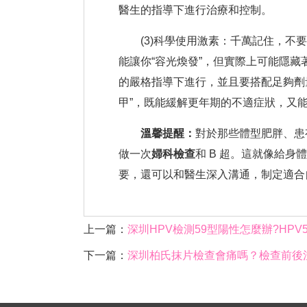
醫生的指導下進行治療和控制。
(3)科學使用激素：千萬記住，不要
能讓你“容光煥發”，但實際上可能隱
的嚴格指導下進行，並且要搭配足夠劑
甲”，既能緩解更年期的不適症狀，又
溫馨提醒：
對於那些體型肥胖、患
做一次
婦科檢查
和 B 超。這就像給身
要，還可以和醫生深入溝通，制定適合
上一篇：
深圳HPV檢測59型陽性怎麼辦?HP
下一篇：
深圳柏氏抹片檢查會痛嗎？檢查前後