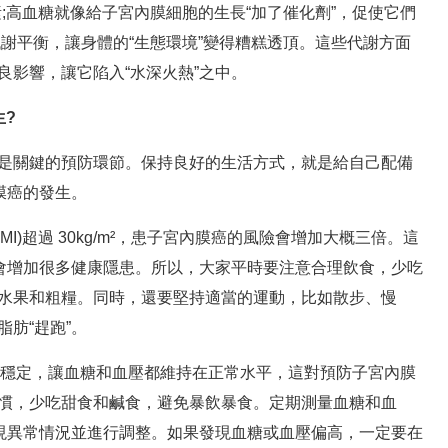
;高血糖就像給子宮內膜細胞的生長“加了催化劑”，促使它們
謝平衡，讓身體的“生態環境”變得糟糕透頂。這些代謝方面
良影響，讓它陷入“水深火熱”之中。
?
關鍵的預防環節。保持良好的生活方式，就是給自己配備
膜癌的發生。
I)超過 30kg/m²，患子宮內膜癌的風險會增加大概三倍。這
，會增加很多健康隱患。所以，大家平時要注意合理飲食，少吃
水果和粗糧。同時，還要堅持適當的運動，比如散步、慢
肪“趕跑”。
穩定，讓血糖和血壓都維持在正常水平，這對預防子宮內膜
慣，少吃甜食和鹹食，避免暴飲暴食。定期測量血糖和血
發現異常情況並進行調整。如果發現血糖或血壓偏高，一定要在