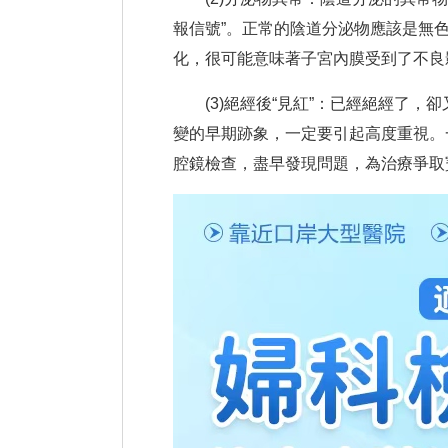
報信號”。正常的陰道分泌物應該是無
化，很可能意味著子宮內膜受到了不良
(3)絕經後“見紅”：已經絕經了，
變的早期跡象，一定要引起高度重視。
腔鏡檢查，盡早發現問題，為治療爭取