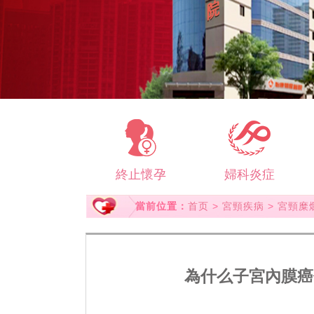
終止懷孕
婦科炎症
當前位置：
首页
>
宮頸疾病
>
宮頸糜
為什么子宮內膜癌