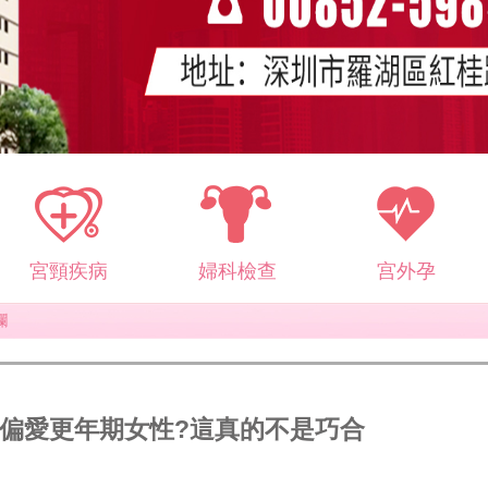
宮頸疾病
婦科檢查
宫外孕
爛
偏愛更年期女性?這真的不是巧合