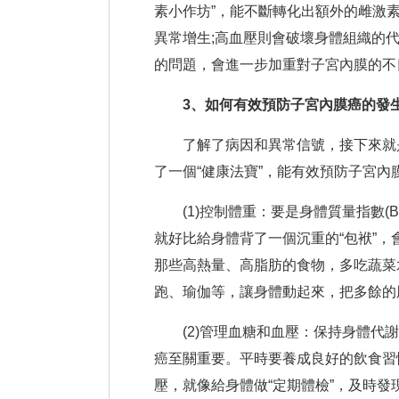
素小作坊”，能不斷轉化出額外的雌激素
異常增生;高血壓則會破壞身體組織的代
的問題，會進一步加重對子宮內膜的不
3、如何有效預防子宮內膜癌的發生
了解了病因和異常信號，接下來就是
了一個“健康法寶”，能有效預防子宮內
(1)控制體重：要是身體質量指數(BM
就好比給身體背了一個沉重的“包袱”
那些高熱量、高脂肪的食物，多吃蔬菜
跑、瑜伽等，讓身體動起來，把多餘的脂
(2)管理血糖和血壓：保持身體代謝
癌至關重要。平時要養成良好的飲食習
壓，就像給身體做“定期體檢”，及時