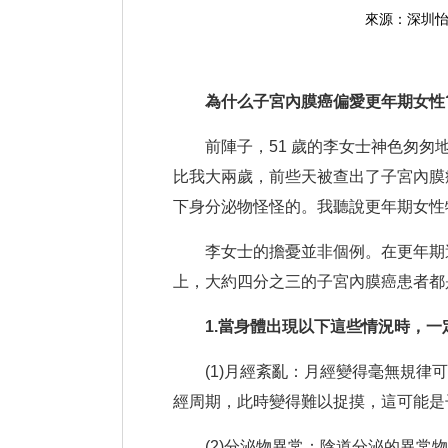
來源：深圳
為什么子宮內膜癌偏愛更年期女性?
前陣子，51 歲的李女士神色匆匆地
比我大兩歲，前些天被查出了子宮內膜
下身分泌物怪怪的。我聽說更年期女性
李女士的擔憂並非個例。在更年期這
上，大約四分之三的子宮內膜癌患者都
1.當身體出現以下這些情況時，一
(1)月經紊亂：月經變得毫無規律可
經周期，此時變得難以捉摸，這可能是
(2)分泌物異常：陰道分泌的異常物