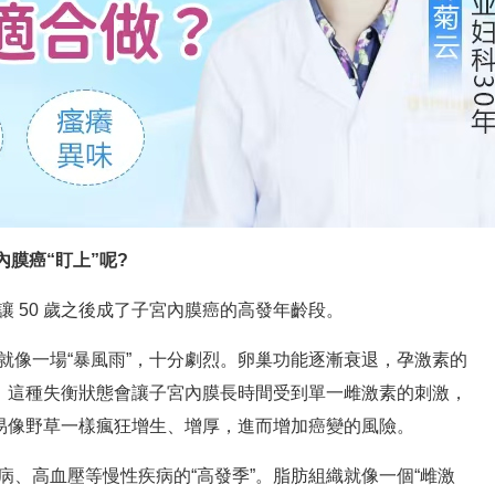
膜癌“盯上”呢?
50 歲之後成了子宮內膜癌的高發年齡段。
像一場“暴風雨”，十分劇烈。卵巢功能逐漸衰退，孕激素的
”。這種失衡狀態會讓子宮內膜長時間受到單一雌激素的刺激，
容易像野草一樣瘋狂增生、增厚，進而增加癌變的風險。
高血壓等慢性疾病的“高發季”。脂肪組織就像一個“雌激