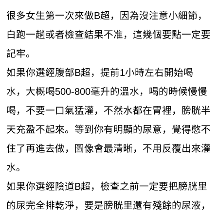
很多女生第一次來做B超，因為沒注意小細節，
白跑一趟或者檢查結果不准，這幾個要點一定要
記牢。
如果你選經腹部B超，提前1小時左右開始喝
水，大概喝500-800毫升的溫水，喝的時候慢慢
喝，不要一口氣猛灌，不然水都在胃裡，膀胱半
天充盈不起來。等到你有明顯的尿意，覺得憋不
住了再進去做，圖像會最清晰，不用反覆出來灌
水。
如果你選經陰道B超，檢查之前一定要把膀胱里
的尿完全排乾淨，要是膀胱里還有殘餘的尿液，