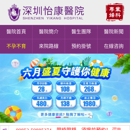
醫院首頁
醫院簡介
醫生團隊
醫院新聞
不孕不育
來院路線
預約掛號
在線咨詢
1
2