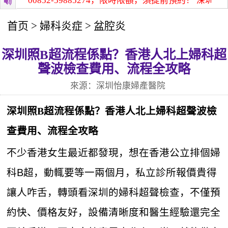
00852-59885274，限時限額，須提前預約！
深圳怡康醫院
首页
>
婦科炎症
>
盆腔炎
深圳照B超流程係點？香港人北上婦科超
聲波檢查費用、流程全攻略
來源：深圳怡康婦產醫院
深圳照B超流程係點？香港人北上婦科超聲波檢
查費用、流程全攻略
不少香港女生最近都發現，想在香港公立排個婦
科B超，動輒要等一兩個月，私立診所報價貴得
讓人咋舌，轉頭看深圳的婦科超聲檢查，不僅預
約快、價格友好，設備清晰度和醫生經驗還完全