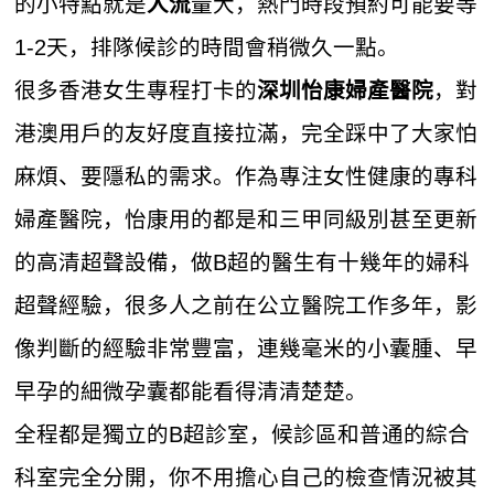
的小特點就是
量大，熱門時段預約可能要等
人流
1-2天，排隊候診的時間會稍微久一點。
很多香港女生專程打卡的
，對
深圳怡康婦產醫院
港澳用戶的友好度直接拉滿，完全踩中了大家怕
麻煩、要隱私的需求。作為專注女性健康的專科
婦產醫院，怡康用的都是和三甲同級別甚至更新
的高清超聲設備，做B超的醫生有十幾年的婦科
超聲經驗，很多人之前在公立醫院工作多年，影
像判斷的經驗非常豐富，連幾毫米的小囊腫、早
早孕的細微孕囊都能看得清清楚楚。
全程都是獨立的B超診室，候診區和普通的綜合
科室完全分開，你不用擔心自己的檢查情況被其