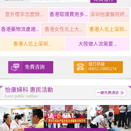
意外懷孕怎麼辦...
香港取環費用多...
深圳怡康醫院終...
香港藥物流產適...
香港女性北上大...
香港人北上深圳...
香港人北上深圳...
大陸做人流需要...
撥打熱線
免費咨詢
00852-59885274
怡康婦科 惠民活動
Love public welfare