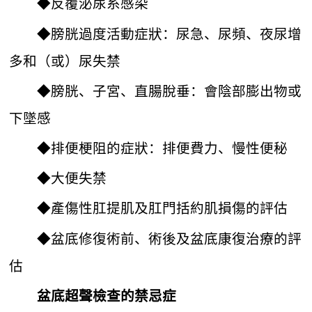
◆反覆泌尿系感染
◆膀胱過度活動症狀：尿急、尿頻、夜尿增
多和（或）尿失禁
◆膀胱、子宮、直腸脫垂：會陰部膨出物或
下墜感
◆排便梗阻的症狀：排便費力、慢性便秘
◆大便失禁
◆產傷性肛提肌及肛門括約肌損傷的評估
◆盆底修復術前、術後及盆底康復治療的評
估
盆底超聲檢查的禁忌症