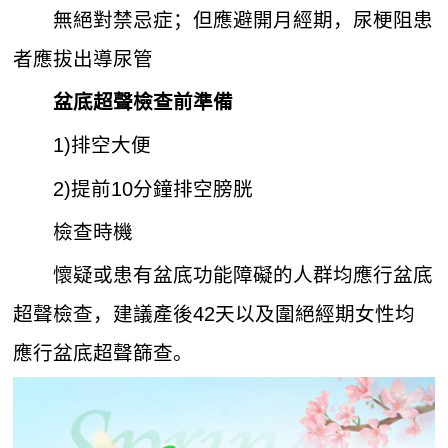
無絕對禁忌症；但應避開月經期，尿梗阻患
者應拔出導尿管
盆底超聲檢查前準備
1)排空大便
2)提前10分鐘排空膀胱
檢查時機
懷疑或患有盆底功能障礙的人群均應行盆底
超聲檢查，建議產後42天以及圍絕經期女性均
應行盆底超聲篩查。