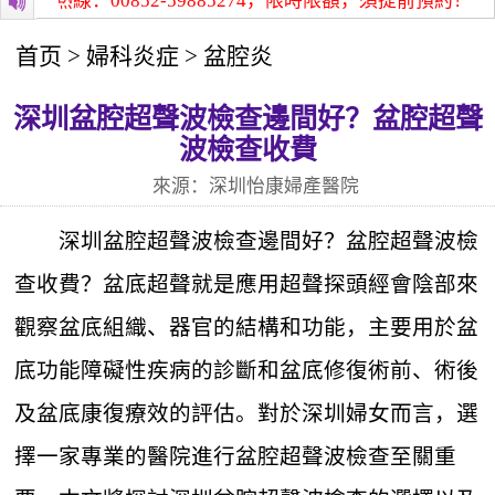
詢熱線：00852-59885274，限時限額，須提前預約！
深圳
首页
>
婦科炎症
>
盆腔炎
深圳盆腔超聲波檢查邊間好？盆腔超聲
波檢查收費
來源：深圳怡康婦產醫院
深圳盆腔超聲波檢查邊間好？盆腔超聲波檢
查收費？盆底超聲就是應用超聲探頭經會陰部來
觀察盆底組織、器官的結構和功能，主要用於盆
底功能障礙性疾病的診斷和盆底修復術前、術後
及盆底康復療效的評估。對於深圳婦女而言，選
擇一家專業的醫院進行盆腔超聲波檢查至關重