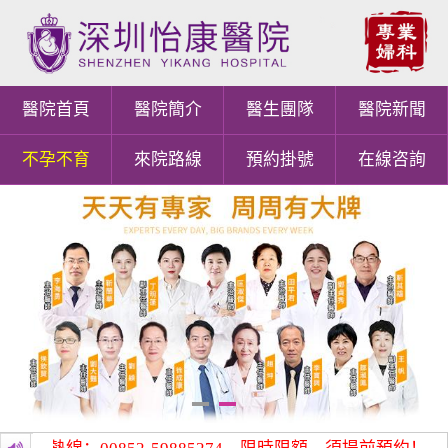
醫院首頁
醫院簡介
醫生團隊
醫院新聞
不孕不育
來院路線
預約掛號
在線咨詢
1
2