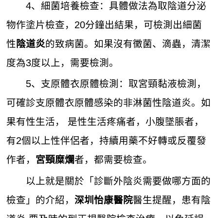
4、細菌培養檢查：具體做法為取陰道分泌
物作塗片檢查，20分鐘出結果，可檢測出細菌
性
的致病菌。如果沒有黴菌、滴蟲，清潔
陰道炎
度為3度以上，需要檢測。
5、支原體衣原體檢測：取宮頸黏液檢測，
可確診支原體衣原體感染的非淋菌性陰道炎。如
果有性生活， 是性生活疼痛者，小腹墜脹者，
有2個以上性伴侶者，持續用藥不好轉或反覆發
作者，
者，都需要檢查。
宮頸糜爛
以上就是關於「診斷外陰炎需要做哪方面的
檢查」的介紹，
醫生提醒，患有陰
深圳怡康醫院