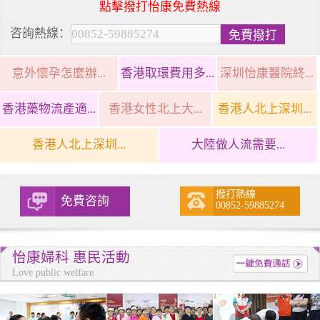
點擊撥打怡康免費熱線
咨詢熱線：
意外懷孕怎麼辦...
香港取環費用多...
深圳怡康醫院終...
香港藥物流產適...
香港女性北上大...
香港人北上深圳...
香港人北上深圳...
大陸做人流需要...
撥打熱線
免費咨詢
00852-59885274
怡康婦科 惠民活動
Love public welfare