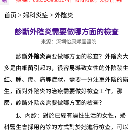
咨詢熱線：00852-59885274，限時限額，須提前預約！
深
首页
>
婦科炎症
>
外陰炎
診斷外陰炎需要做哪方面的檢查
來源：深圳怡康婦產醫院
診斷
需要做哪方面的檢查？外陰炎大
外陰炎
多是由細菌引起的，很容易導致女性的外陰發生
紅、腫、癢、痛等症狀，需要十分注重外陰的衛
生，面對外陰炎的治療需要做好檢查工作。那
麼，診斷外陰炎需要做哪方面的檢查？
1、內診：對於已經有過性生活的女性，婦
科醫生會採用內診的方式對於她進行檢查，可以