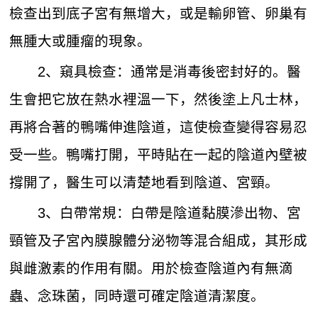
檢查出到底子宮有無增大，或是輸卵管、卵巢有
無腫大或腫瘤的現象。
2、窺具檢查：通常是消毒後密封好的。醫
生會把它放在熱水裡溫一下，然後塗上凡士林，
再將合著的鴨嘴伸進陰道，這使檢查變得容易忍
受一些。鴨嘴打開，平時貼在一起的陰道內壁被
撐開了，醫生可以清楚地看到陰道、宮頸。
3、白帶常規：白帶是陰道黏膜滲出物、宮
頸管及子宮內膜腺體分泌物等混合組成，其形成
與雌激素的作用有關。用於檢查陰道內有無滴
蟲、念珠菌，同時還可確定陰道清潔度。