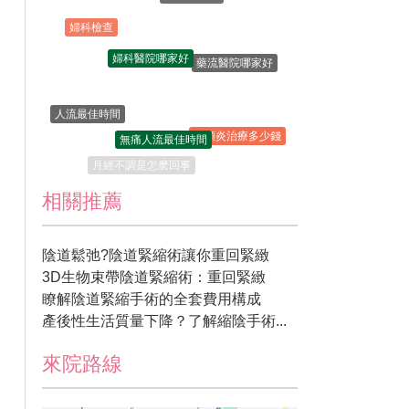
婦科檢查
婦科醫院哪家好
藥流醫院哪家好
人流最佳時間
無痛人流最佳時間
宮頸炎治療多少錢
月經不調是怎麽回事
相關推薦
陰道鬆弛?陰道緊縮術讓你重回緊緻
3D生物束帶陰道緊縮術：重回緊緻
瞭解陰道緊縮手術的全套費用構成
產後性生活質量下降？了解縮陰手術...
來院路線