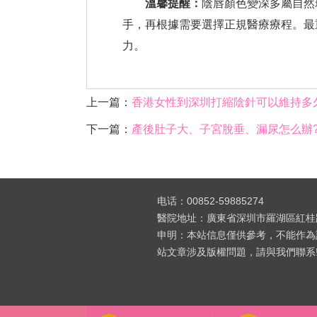
溫馨提醒：
陰唇顏色變深多屬自然
手，再根據需要選擇正規醫療療程。最
力。
上一篇：
香港女性到深圳打縮陰針可以維持多
下一篇：
產後肚子大、子宮脫垂、漏尿怎么辦
电话：00852-59885274
醫院地址：廣東省深圳市羅湖區紅桂路
申明：本站信息僅供參考，不能作為
站文章涉及版權問題，請與我們聯系