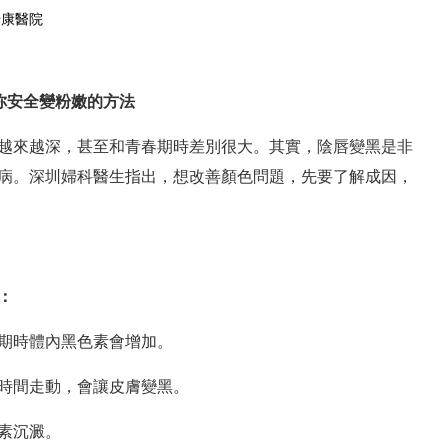
怡康醫院
在線預約
預約掛號
安全變粉嫩的方法
來越深，甚至和青春期時差別很大。其實，陰唇變黑是非
病。深圳婦科醫生指出，想改善顏色問題，先要了解成因，
：
期時體內黑色素會增加。
間走動，會讓皮膚變黑。
素沉澱。