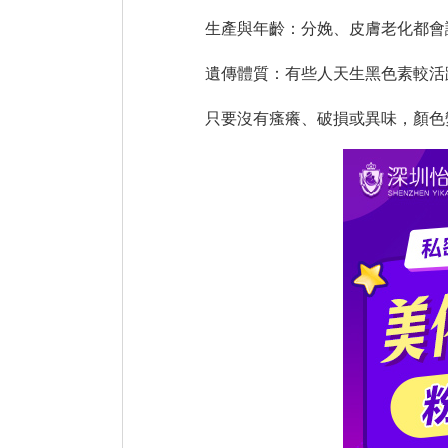
生產與年齡：分娩、皮膚老化都會
遺傳體質：有些人天生黑色素較活
只要沒有瘙癢、破損或異味，顏色變