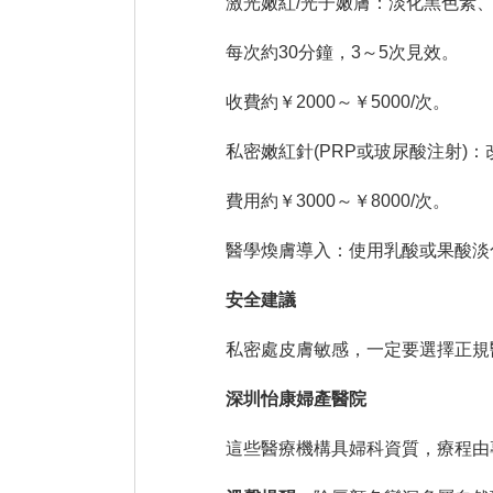
激光嫩紅/光子嫩膚：淡化黑色素、
每次約30分鐘，3～5次見效。
收費約￥2000～￥5000/次。
私密嫩紅針(PRP或玻尿酸注射)：
費用約￥3000～￥8000/次。
醫學煥膚導入：使用乳酸或果酸淡化
安全建議
私密處皮膚敏感，一定要選擇正規
深圳怡康婦產醫院
這些醫療機構具婦科資質，療程由專