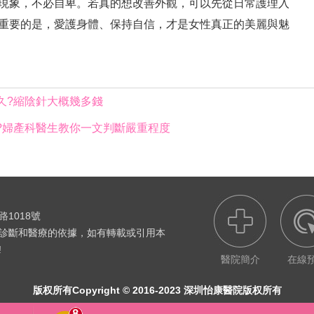
現象，不必自卑。若真的想改善外觀，可以先從日常護理入
重要的是，愛護身體、保持自信，才是女性真正的美麗與魅
久?縮陰針大概幾多錢
?婦產科醫生教你一文判斷嚴重程度
1018號
診斷和醫療的依據，如有轉載或引用本
無痛人流哪家醫院好
!
婦科疾病檢查多少錢
醫院簡介
在線
無痛人流多少錢一次
版权所有Copyright © 2016-2023 深圳怡康醫院版权所有
婦科疾病哪家醫院好