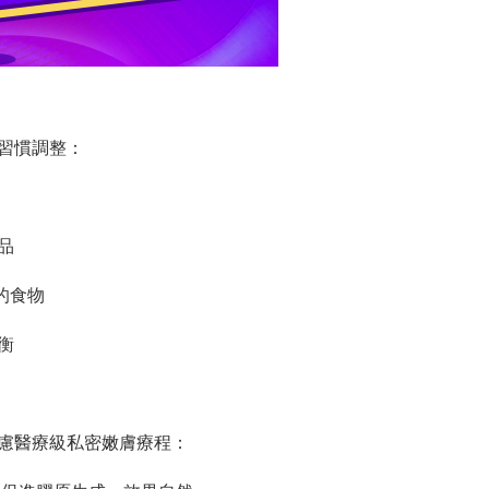
習慣調整：
品
的食物
衡
慮醫療級私密嫩膚療程：