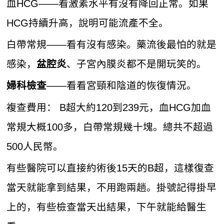
血HCG——看激素水平有沒有降回正常。如果
HCG持續升高，說明可能流產不全。
白帶常規——看有沒有感染。藥流後最怕的就是
感染，
、子宮內膜炎都不是開玩笑的。
盆腔炎
——看看宮頸和陰道的恢復情況。
婦科檢查
複查費用： B超大約120到239元，血HCG加血
常規大概100多，白帶常規幾十塊。總共不超過
500人民幣。
有些醫院可以直接約術後15天的B超，這樣復查
當天就能拿到結果，不用跑兩趟。掛號記得掛早
上的，有些檢查當天出結果，下午就能給醫生