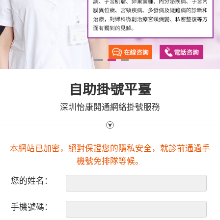
1
2
3
自助掛號平臺
深圳怡康開通網絡掛號服務
本網站已加密，絕對保證您的隱私安全，就診前通過手
機號免排隊等候。
您的姓名：
手機號碼：