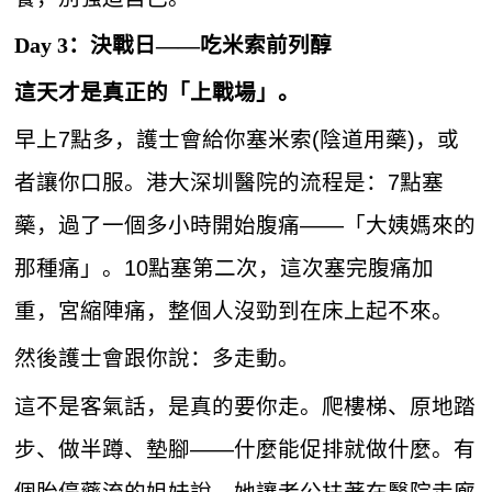
Day 3：決戰日——吃米索前列醇
這天才是真正的「上戰場」。
早上7點多，護士會給你塞米索(陰道用藥)，或
者讓你口服。港大深圳醫院的流程是：7點塞
藥，過了一個多小時開始腹痛——「大姨媽來的
那種痛」。10點塞第二次，這次塞完腹痛加
重，宮縮陣痛，整個人沒勁到在床上起不來。
然後護士會跟你說：多走動。
這不是客氣話，是真的要你走。爬樓梯、原地踏
步、做半蹲、墊腳——什麼能促排就做什麼。有
個胎停藥流的姐妹說，她讓老公扶著在醫院走廊