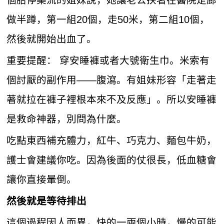
做半蹲，第一組20個，走50米，第二組10個，
然後就開始出血了。
重要提醒： 穿安睡褲或者大號衛生巾。米索有
個討厭的副作用——腹瀉。有姐妹形容「走著走
著就拉在褲子裡根本來不及反應」。所以安睡褲
是救命神器，別問為什麼。
吃點東西補充體力，紅牛、巧克力、麵包牛奶，
護士會建議你吃。因為後面的仗很長，低血糖會
讓你直接暈倒。
然後就是等待排出
這個過程因人而異，快的一兩個小時，慢的可能