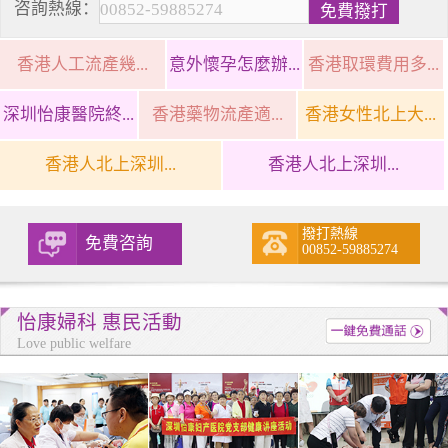
咨詢熱線：
香港人工流產幾...
意外懷孕怎麼辦...
香港取環費用多...
深圳怡康醫院終...
香港藥物流產適...
香港女性北上大...
香港人北上深圳...
香港人北上深圳...
撥打熱線
免費咨詢
00852-59885274
怡康婦科 惠民活動
Love public welfare