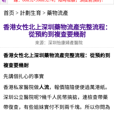
熱線：00852-59885274，限時限額，須提前預約！
深圳怡
首页
>
計劃生育
>
藥物流產
香港女性北上深圳藥物流產完整流程：
從預約到複查要幾耐
來源：深圳怡康婦產醫院
香港女性北上深圳
藥物流產
完整流程：從預約到
複查要幾耐
先講個扎心的事實
香港私家醫院做
，報價隨隨便便過萬港紙。
人流
深圳公立醫院呢?幾千人民幣搞掂，連檢查帶藥
帶復查，有些姐妹實付不到兩千塊。所以你問為