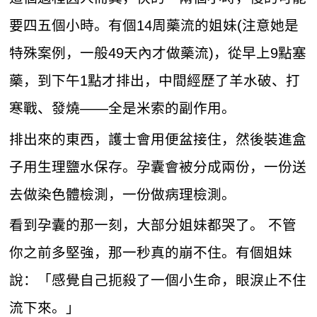
要四五個小時。有個14周藥流的姐妹(注意她是
特殊案例，一般49天內才做藥流)，從早上9點塞
藥，到下午1點才排出，中間經歷了羊水破、打
寒戰、發燒——全是米索的副作用。
排出來的東西，護士會用便盆接住，然後裝進盒
子用生理鹽水保存。孕囊會被分成兩份，一份送
去做染色體檢測，一份做病理檢測。
看到孕囊的那一刻，大部分姐妹都哭了。 不管
你之前多堅強，那一秒真的崩不住。有個姐妹
說：「感覺自己扼殺了一個小生命，眼淚止不住
流下來。」