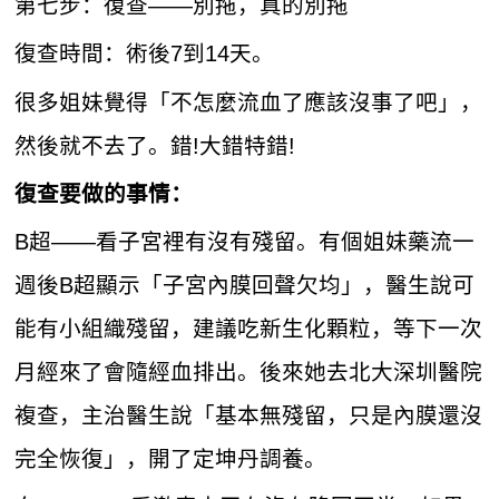
第七步：復查——別拖，真的別拖
復查時間：術後7到14天。
很多姐妹覺得「不怎麼流血了應該沒事了吧」，
然後就不去了。錯!大錯特錯!
復查要做的事情：
B超——看子宮裡有沒有殘留。有個姐妹藥流一
週後B超顯示「子宮內膜回聲欠均」，醫生說可
能有小組織殘留，建議吃新生化顆粒，等下一次
月經來了會隨經血排出。後來她去北大深圳醫院
複查，主治醫生說「基本無殘留，只是內膜還沒
完全恢復」，開了定坤丹調養。