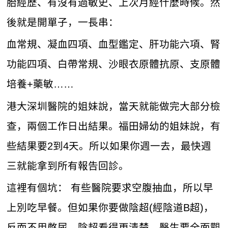
胎經歷、有沒有過敏史、上次月經什麼時候。然
後就是開單子，一長串：
血常規、凝血四項、血型鑑定、肝功能六項、腎
功能四項、白帶常規、沙眼衣原體抗原、支原體
培養+藥敏……
港大深圳醫院的姐妹說，當天就能做完大部分檢
查，兩個工作日出結果。福田婦幼的姐妹說，有
些結果要2到4天。所以如果你週一去，最快週
三就能拿到所有報告回診。
這裡有個坑： 有些醫院要求空腹抽血，所以早
上別吃早餐。但如果你要做陰超(經陰道B超)，
反而不用憋尿，陰超看得更清楚，醫生要全面觀