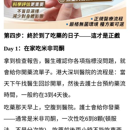
第四步：終於到了吃藥的日子——這才是正戲
Day 1：在家吃米非司酮
拿到檢查報告，醫生確認你各項指標沒問題，就
會給你開藥流單子。港大深圳醫院的流程是：當
天下午找醫生回診開單，然後去護士台預約藥流
時間，一般約在3到4天後。
吃藥那天早上，空腹到醫院。護士會給你發藥
——通常是米非司酮，一次性吃6到8顆(頓服
法，不是分次吃)。吃藥前後兩小時不能吃東西