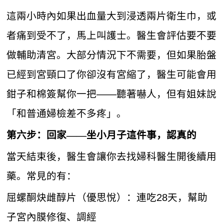
這兩小時內如果出血量大到浸透兩片衛生巾，或
者痛到受不了，馬上叫護士。醫生會評估要不要
做輔助清宮。大部分情況下不需要，但如果胎盤
已經到宮頸口了你卻沒有宮縮了，醫生可能會用
鉗子和棉簽幫你一把——聽著嚇人，但有姐妹說
「和普通婦檢差不多疼」。
第六步：回家——坐小月子這件事，認真的
當天結束後，醫生會讓你去找婦科醫生開後續用
藥。常見的有：
屈螺酮炔雌醇片（優思悅）：連吃28天，幫助
子宮內膜修復、調經