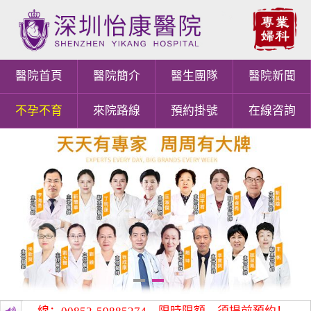
醫院首頁
醫院簡介
醫生團隊
醫院新聞
不孕不育
來院路線
預約掛號
在線咨詢
1
2