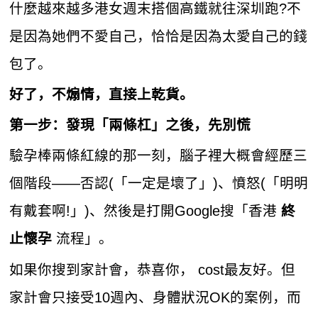
什麼越來越多港女週末搭個高鐵就往深圳跑?不
是因為她們不愛自己，恰恰是因為太愛自己的錢
包了。
好了，不煽情，直接上乾貨。
第一步：發現「兩條杠」之後，先別慌
驗孕棒兩條紅線的那一刻，腦子裡大概會經歷三
個階段——否認(「一定是壞了」)、憤怒(「明明
有戴套啊!」)、然後是打開Google搜「香港
終
流程」。
止懷孕
如果你搜到家計會，恭喜你， cost最友好。但
家計會只接受10週內、身體狀況OK的案例，而