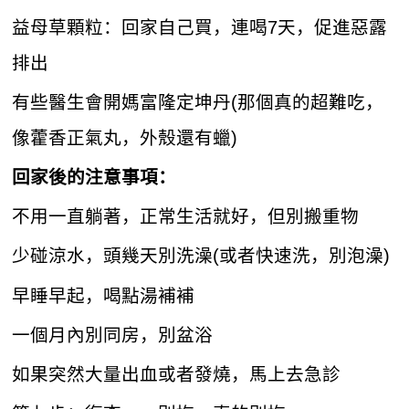
益母草顆粒：回家自己買，連喝7天，促進惡露
排出
有些醫生會開媽富隆定坤丹(那個真的超難吃，
像藿香正氣丸，外殼還有蠟)
回家後的注意事項：
不用一直躺著，正常生活就好，但別搬重物
少碰涼水，頭幾天別洗澡(或者快速洗，別泡澡)
早睡早起，喝點湯補補
一個月內別同房，別盆浴
如果突然大量出血或者發燒，馬上去急診