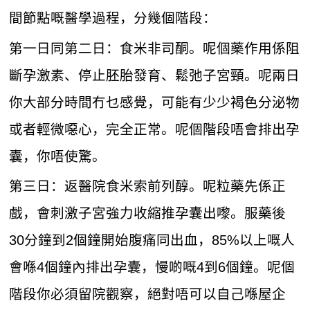
間節點嘅醫學過程，分幾個階段：
第一日同第二日：食米非司酮。呢個藥作用係阻
斷孕激素、停止胚胎發育、鬆弛子宮頸。呢兩日
你大部分時間冇乜感覺，可能有少少褐色分泌物
或者輕微噁心，完全正常。呢個階段唔會排出孕
囊，你唔使驚。
第三日：返醫院食米索前列醇。呢粒藥先係正
戲，會刺激子宮強力收縮推孕囊出嚟。服藥後
30分鐘到2個鐘開始腹痛同出血，85%以上嘅人
會喺4個鐘內排出孕囊，慢啲嘅4到6個鐘。呢個
階段你必須留院觀察，絕對唔可以自己喺屋企