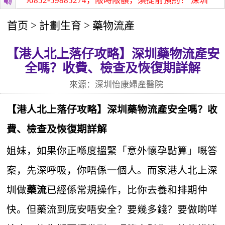
00852-59885274，限時限額，須提前預約！
深圳怡康醫院
首页
>
計劃生育
>
藥物流產
【港人北上落仔攻略】深圳藥物流產安
全嗎？收費、檢查及恢復期詳解
來源：深圳怡康婦產醫院
【港人北上
落仔
攻略】深圳
藥物流產
安全嗎？收
費、檢查及恢復期詳解
姐妹，如果你正喺度搵緊「意外懷孕點算」嘅答
案，先深呼吸，你唔係一個人。而家港人北上深
圳做
已經係常規操作，比你去養和排期仲
藥流
快。但藥流到底安唔安全？要幾多錢？要做啲咩