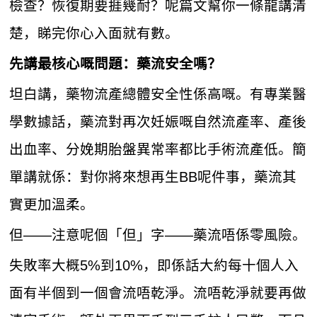
檢查？恢復期要捱幾耐？呢篇文幫你一條龍講清
楚，睇完你心入面就有數。
先講最核心嘅問題：藥流安全嗎？
坦白講，藥物流產總體安全性係高嘅。有專業醫
學數據話，藥流對再次妊娠嘅自然流產率、產後
出血率、分娩期胎盤異常率都比手術流產低。簡
單講就係：對你將來想再生BB呢件事，藥流其
實更加溫柔。
但——注意呢個「但」字——藥流唔係零風險。
失敗率大概5%到10%，即係話大約每十個人入
面有半個到一個會流唔乾淨。流唔乾淨就要再做