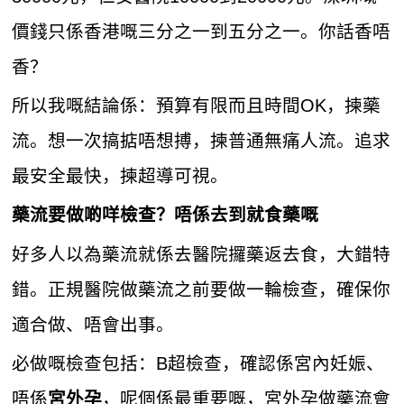
價錢只係香港嘅三分之一到五分之一。你話香唔
香？
所以我嘅結論係：預算有限而且時間OK，揀藥
流。想一次搞掂唔想搏，揀普通無痛人流。追求
最安全最快，揀超導可視。
藥流要做啲咩檢查？唔係去到就食藥嘅
好多人以為藥流就係去醫院攞藥返去食，大錯特
錯。正規醫院做藥流之前要做一輪檢查，確保你
適合做、唔會出事。
必做嘅檢查包括：B超檢查，確認係宮內妊娠、
唔係
，呢個係最重要嘅，宮外孕做藥流會
宮外孕