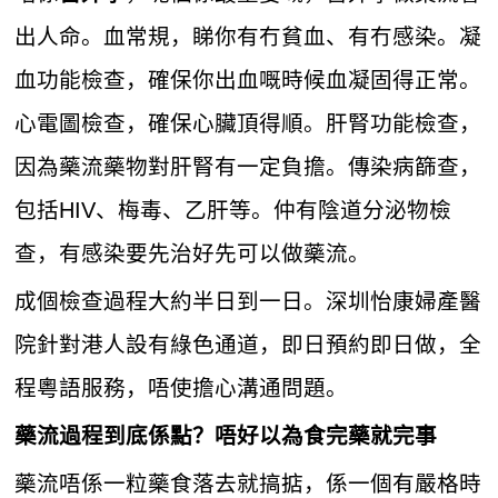
出人命。血常規，睇你有冇貧血、有冇感染。凝
血功能檢查，確保你出血嘅時候血凝固得正常。
心電圖檢查，確保心臟頂得順。肝腎功能檢查，
因為藥流藥物對肝腎有一定負擔。傳染病篩查，
包括HIV、梅毒、乙肝等。仲有陰道分泌物檢
查，有感染要先治好先可以做藥流。
成個檢查過程大約半日到一日。深圳怡康婦產醫
院針對港人設有綠色通道，即日預約即日做，全
程粵語服務，唔使擔心溝通問題。
藥流過程到底係點？唔好以為食完藥就完事
藥流唔係一粒藥食落去就搞掂，係一個有嚴格時