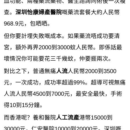
血功能、兩種藥流藥物、醫生諮詢同術後一次複
查。
嘅藥流套餐大約人民幣
深圳怡康婦產醫院
968.9元，包晒晒。
但你要計埋失敗嘅成本。如果藥流唔成功要清
宮，額外再畀2000到3000蚊人民幣。即係話最
壞情況你可能要花三千幾蚊，仲要捱兩次。
對比之下，普通無痛
人民幣2000到3500
人流
元，一次成功，成功率超過99%。超導可視無痛
人流人民幣4500到7000元，最安全最快，手術
得10到15分鐘。
而香港呢？養和醫院
港幣15000到
人工流產
30000元，仁安醫院10000到20000元。深圳嘅