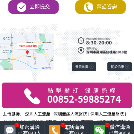
立即提交
電話咨詢
友情鏈接：
深圳人工流產
|
深圳無痛人流醫院
|
深圳人工流產醫院
|
深圳落仔
|
深圳婦科專科醫院
|
深圳不孕不育醫院
|
深圳怡康醫院婦科
3
7
2
加密溝通
電話溝通
微信溝通
|
已有
843
人
已有
82
人
已有
900
人