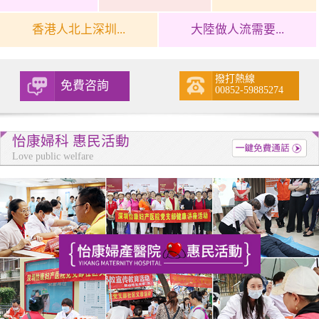
香港人北上深圳...
大陸做人流需要...
撥打熱線
免費咨詢
00852-59885274
怡康婦科 惠民活動
Love public welfare