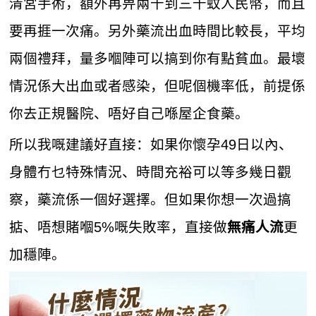
清宮手術，額外再畀兩千到三千蚊人民幣，而且
要再捱一次痛。另外藥流出血時間比較長，平均
兩個禮拜，量多嗰陣可以搞到你有點貧血。最壞
情況係大出血或者感染，但呢個機率低，前提係
你去正規醫院、唔好自己喺屋企食藥。
所以我嘅建議好直接：如果你懷孕49日以內、
身體冇乜特殊情況、時間充裕可以等多幾日觀
察，藥流係一個好選擇。但如果你想一次過搞
掂、唔想賭嗰5%嘅失敗率，直接做
更
無痛人流
加穩陣。