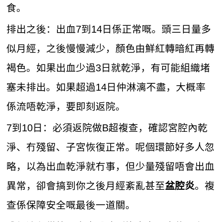
食。
排出之後：出血7到14日係正常嘅。頭三日量多
似月經，之後慢慢減少，顏色由鮮紅轉暗紅再轉
褐色。如果出血少過3日就乾淨，有可能組織堵
塞未排出。如果超過14日仲淋漓不盡，大概率
係流唔乾淨，要即刻返院。
7到10日：必須返院做B超複查，確認宮腔內乾
淨、冇殘留、子宮恢復正常。呢個環節好多人忽
略，以為出血乾淨就冇事，但少量殘留唔會出血
異常，卻會搞到你之後月經紊亂甚至
。複
盆腔炎
查係保障安全嘅最後一道關。