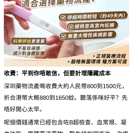
收費：平到你唔敢信，但要計埋隱藏成本
深圳藥物流產嘅收費大約人民幣800到1500元，
折合港幣大概880到1650蚊。聽落係咪好平？先
唔好開心太早。
呢個價錢通常已經包含咗B超檢查、血常規、凝