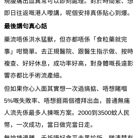
現腹痛出血異常可以即刻處理。對於時間緊、想
即日往返嘅港人嚟講，呢個安排真係貼心到爆。
最後講句真心話
藥流唔係洪水猛獸，但亦都唔係「食粒藥就完
事」咁簡單。去正規醫院、跟醫生指示做、按時
複查、好好休息，成功率好高，對身體嘅長遠影
響亦都比手術流產細。
但如果你心入面其實想一次過搞掂、唔想賭嗰
5%嘅失敗率、唔想捱兩個禮拜出血，普通無痛
人流先係最多人揀嘅方案。2000到3500蚊人民
幣，一次成功，當日做完當日走。