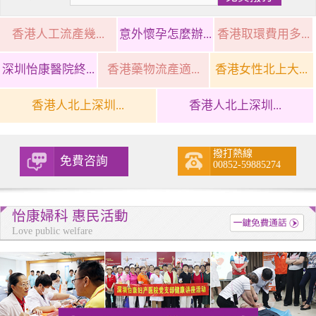
香港人工流產幾...
意外懷孕怎麼辦...
香港取環費用多...
深圳怡康醫院終...
香港藥物流產適...
香港女性北上大...
香港人北上深圳...
香港人北上深圳...
撥打熱線
免費咨詢
00852-59885274
怡康婦科 惠民活動
Love public welfare