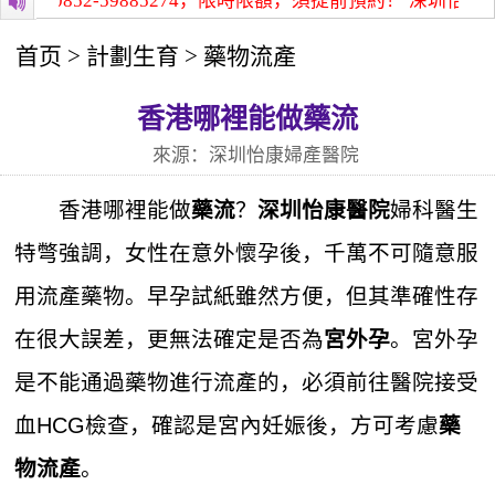
00852-59885274，限時限額，須提前預約！
深圳怡康醫院
首页
>
計劃生育
>
藥物流產
香港哪裡能做藥流
來源：深圳怡康婦產醫院
香港哪裡能做
？
婦科醫生
藥流
深圳怡康醫院
特彆強調，女性在意外懷孕後，千萬不可隨意服
用流產藥物。早孕試紙雖然方便，但其準確性存
在很大誤差，更無法確定是否為
。宮外孕
宮外孕
是不能通過藥物進行流產的，必須前往醫院接受
血HCG檢查，確認是宮內妊娠後，方可考慮
藥
。
物流產