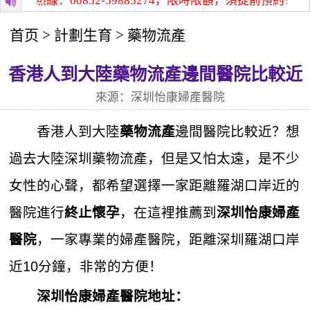
詢熱線：00852-59885274，限時限額，須提前預約！
深圳
首页
>
計劃生育
>
藥物流產
香港人到大陸藥物流產邊間醫院比較近
來源：深圳怡康婦產醫院
香港人到大陸
邊間醫院比較近？想
藥物流產
過去大陸深圳藥物流產，但是又怕太遠，是不少
女性的心聲，都希望選擇一家距離羅湖口岸近的
醫院進行
，在這裡推薦到
終止懷孕
深圳怡康婦產
，一家專業的婦產醫院，距離深圳羅湖口岸
醫院
近10分鐘，非常的方便！
深圳怡康婦產醫院地址：