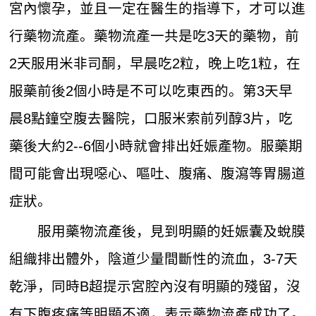
宮內懷孕，並且一定在醫生的指導下，才可以進
行藥物流產。藥物流產一共是吃3天的藥物，前
2天服用米非司酮，早晨吃2粒，晚上吃1粒，在
服藥前後2個小時是不可以吃東西的。第3天早
晨8點鐘空腹去醫院，口服米索前列醇3片，吃
藥後大約2--6個小時就會排出妊娠產物。服藥期
間可能會出現噁心、嘔吐、腹痛、腹瀉等胃腸道
症狀。
服用藥物流產後，見到明顯的妊娠囊及蛻膜
組織排出體外，陰道少量間斷性的流血，3-7天
乾淨，同時B超提示宮腔內沒有明顯的殘留，沒
有下腹疼痛等明顯不適，表示藥物流產成功了。