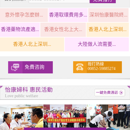
意外懷孕怎麼辦...
香港取環費用多...
深圳怡康醫院終...
香港藥物流產適...
香港女性北上大...
香港人北上深圳...
香港人北上深圳...
大陸做人流需要...
撥打熱線
免費咨詢
00852-59885274
怡康婦科 惠民活動
Love public welfare