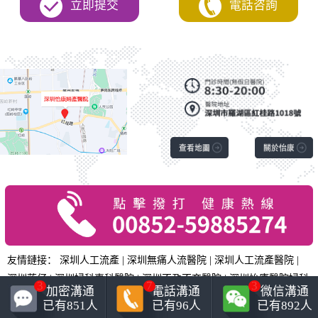
立即提交
電話咨詢
友情鏈接：
深圳人工流產
|
深圳無痛人流醫院
|
深圳人工流產醫院
|
深圳落仔
|
深圳婦科專科醫院
|
深圳不孕不育醫院
|
深圳怡康醫院婦科
3
7
3
加密溝通
電話溝通
微信溝通
|
已有
851
人
已有
96
人
已有
892
人