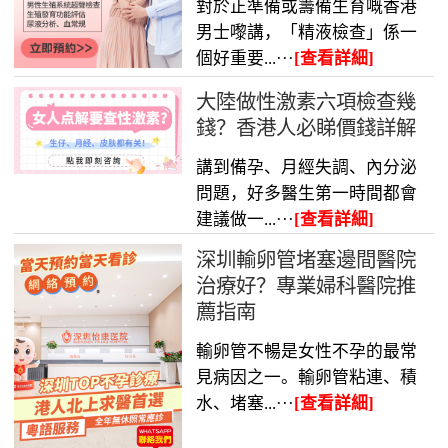
對於正準備或籌備生育嘅香港
男士嚟講，「精液檢查」係一
個好重要...···
[查看詳細]
大陸做性激素六項檢查幾
錢？香港人必睇價錢詳解
講到備孕、月經失調、內分泌
問題，好多醫生第一時間都會
建議做一...···
[查看詳細]
深圳輸卵管堵塞邊間醫院
治療好？專業婦科醫院推
薦指南
輸卵管不暢是女性不孕的最常
見病因之一。輸卵管粘連、積
水、堵塞...···
[查看詳細]