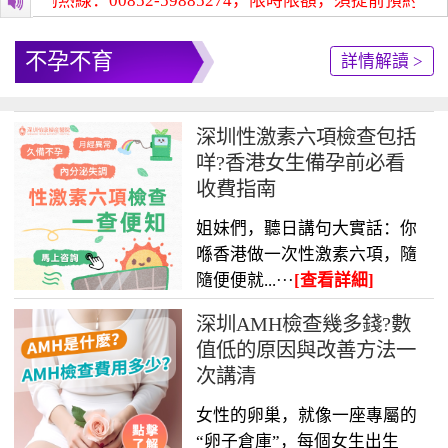
咨詢熱線：00852-59885274，限時限額，須提前預約！
深
不孕不育
詳情解讀 >
深圳性激素六項檢查包括
咩?香港女生備孕前必看
收費指南
姐妹們，聽日講句大實話：你
喺香港做一次性激素六項，隨
隨便便就...···
[查看詳細]
深圳AMH檢查幾多錢?數
值低的原因與改善方法一
次講清
女性的卵巢，就像一座專屬的
“卵子倉庫”，每個女生出生