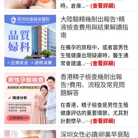
時，倉庫...···
[查看詳細]
大陸驗精幾耐出報告?精
液檢查費用與結果解讀指
南
在備孕的旅程中，或者當男性
生殖健康出現疑慮時，醫生通
常會建議...···
[查看詳細]
香港精子檢查幾耐出報
告?費用、流程及常見問
題解答
在香港，精子檢查是男性生殖
健康評估的重要環節，尤其對
計劃懷孕...···
[查看詳細]
深圳女性必讀|卵巢早衰點