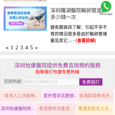
深圳羅湖醫院輸卵管造影
多少錢一次
據有關資訊了解：引起不孕不
育的情況很多是由於輸卵管堵
塞及其它...···
[查看詳細]
«
1
2
3
4
5
»
深圳怡康醫院提供免費咨詢預約服務
點擊撥打怡康免費熱線
咨詢熱線：
香港人工流產幾...
意外懷孕怎麼辦...
香港取環費用多...
深圳怡康醫院終...
香港藥物流產適...
香港女性北上大...