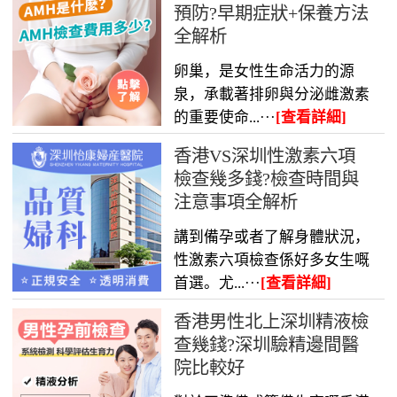
預防?早期症狀+保養方法
全解析
卵巢，是女性生命活力的源
泉，承載著排卵與分泌雌激素
的重要使命...···
[查看詳細]
香港VS深圳性激素六項
檢查幾多錢?檢查時間與
注意事項全解析
講到備孕或者了解身體狀況，
性激素六項檢查係好多女生嘅
首選。尤...···
[查看詳細]
香港男性北上深圳精液檢
查幾錢?深圳驗精邊間醫
院比較好